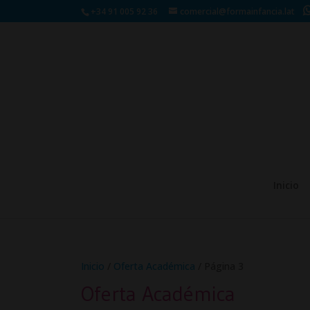
+34 91 005 92 36
comercial@formainfancia.lat
Inicio
Inicio
/
Oferta Académica
/ Página 3
Oferta Académica