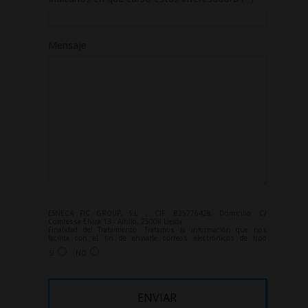
Mensaje
ESNECA FIC GROUP, S.L. , CIF: B25776428, Domicilio: C/
Comtessa Elvira 13 - Altillo, 25008 Lleida.
Finalidad del Tratamiento: Tratamos la información que nos
facilita con el fin de enviarle correos electrónicos de tipo
comercial relacionado con los productos ofrecidos y otros tipo de
SÍ
NO
productos que fueran de su interés.
Legitimación del tratamiento: Consentimiento del interesado.
Derechos: Puede ejercitar sus derechos identificándose
suficientemente, dirigiéndose a la dirección
info@grupoesneca.com.
Para más información consulte nuestra Política de Privacidad.
Desea recibir información comercial (vía telefónica y/o email):