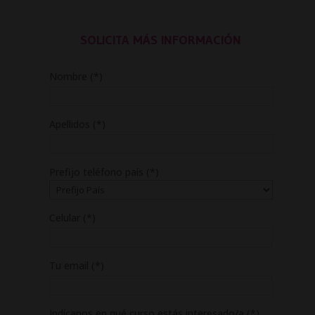
SOLICITA MÁS INFORMACIÓN
Nombre (*)
Apellidos (*)
Prefijo teléfono país (*)
Celular (*)
Tu email (*)
Indícanos en qué curso estás interesado/a (*)