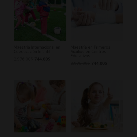
Maestría Internacional en
Maestría en Primeros
Coeducación Infantil
Auxilios en Centros
Educativos
Original
Current
2.976,00
$
744,00
$
Original
Current
2.976,00
$
744,00
$
price
price
price
price
was:
is:
was:
is:
2.976,00$.
744,00$.
2.976,00$.
744,00$.