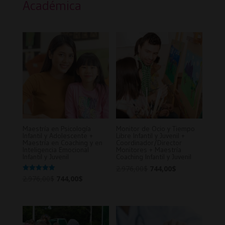
Académica
Maestría en Psicología
Monitor de Ocio y Tiempo
Infantil y Adolescente +
Libre Infantil y Juvenil +
Maestría en Coaching y en
Coordinador/Director
Inteligencia Emocional
Monitores + Maestría
Infantil y Juvenil
Coaching Infantil y Juvenil
Original
Current
2.976,00
$
744,00
$
Original
Current
Valorado en
2.976,00
$
744,00
$
price
price
5.00
de 5
price
price
was:
is:
was:
is:
2.976,00$.
744,00$.
2.976,00$.
744,00$.