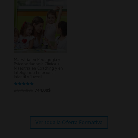
2.976,00$.
744,00$.
2.976,00$.
744,00$.
Maestría en Pedagogía y
Psicopedagogía Clínica +
Maestría en Coaching y en
Inteligencia Emocional
Infantil y Juvenil
Original
Current
Valorado en
2.976,00
$
744,00
$
5.00
de 5
price
price
was:
is:
2.976,00$.
744,00$.
Ver toda la Oferta Formativa