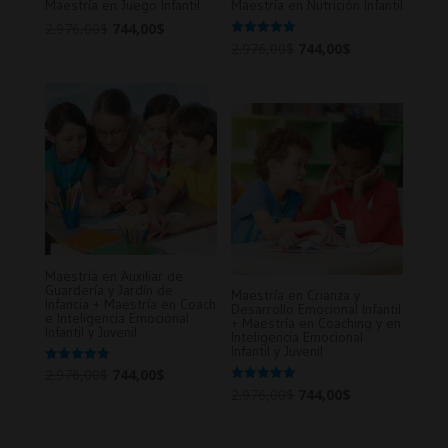
Maestría en Juego Infantil
Maestría en Nutrición Infantil
Original
Current
2.976,00
$
744,00
$
Original
Current
Valorado en
2.976,00
$
744,00
$
price
price
5.00
de 5
price
price
was:
is:
was:
is:
2.976,00$.
744,00$.
2.976,00$.
744,00$.
Maestría en Auxiliar de
Guardería y Jardín de
Maestría en Crianza y
Infancia + Maestría en Coach
Desarrollo Emocional Infantil
e Inteligencia Emocional
+ Maestría en Coaching y en
Infantil y Juvenil
Inteligencia Emocional
Infantil y Juvenil
Original
Current
Valorado en
2.976,00
$
744,00
$
5.00
Original
Current
Valorado en
2.976,00
$
744,00
$
de 5
price
price
5.00
de 5
price
price
was:
is:
was:
is: