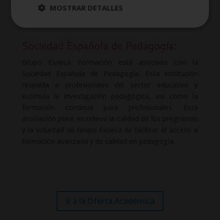
MOSTRAR DETALLES
Sociedad Española de Pedagogía:
Grupo Esneca Formación está asociada con la
Sociedad Española de Pedagogía. Esta institución
respalda a profesionales del sector educativo y
estimula la investigación pedagógica, así como la
formación continua para profesionales. Esta
asociación pone en relieve la calidad de los programas
y la voluntad de Grupo Esneca de facilitar el acceso a
formación avanzada y de calidad en pedagogía.
Ir a la Oferta Académica