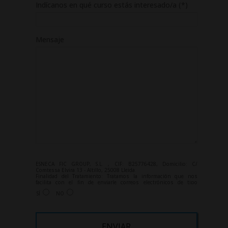
Indícanos en qué curso estás interesado/a (*)
Mensaje
ESNECA FIC GROUP, S.L. , CIF: B25776428, Domicilio: C/
Comtessa Elvira 13 - Altillo, 25008 Lleida.
Finalidad del Tratamiento: Tratamos la información que nos
facilita con el fin de enviarle correos electrónicos de tipo
comercial relacionado con los productos ofrecidos y otros tipo de
SÍ
NO
productos que fueran de su interés.
Legitimación del tratamiento: Consentimiento del interesado.
Derechos: Puede ejercitar sus derechos identificándose
suficientemente, dirigiéndose a la dirección
info@grupoesneca.com.
Para más información consulte nuestra Política de Privacidad.