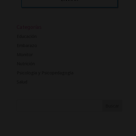
Desea recibir información comercial (vía telefónica y/o email):
A
l
t
Categorías
e
Educación
r
Embarazo
n
a
Monitor
t
Nutrición
i
Psicología y Psicopedagogía
v
e
Salud
: