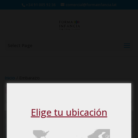
+34 91 005 92 36
comercial@formainfancia.lat
Select Page
Inicio
/ Embarazo
Embarazo
Showing all 2 results
Elige tu ubicación