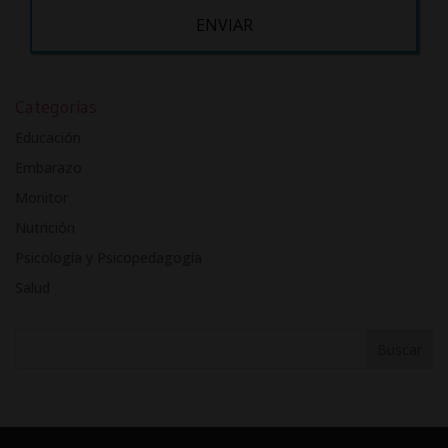
Desea recibir información comercial (vía telefónica y/o email):
A
l
Categorías
t
e
Educación
r
Embarazo
n
Monitor
a
t
Nutrición
i
Psicología y Psicopedagogía
v
Salud
e
: