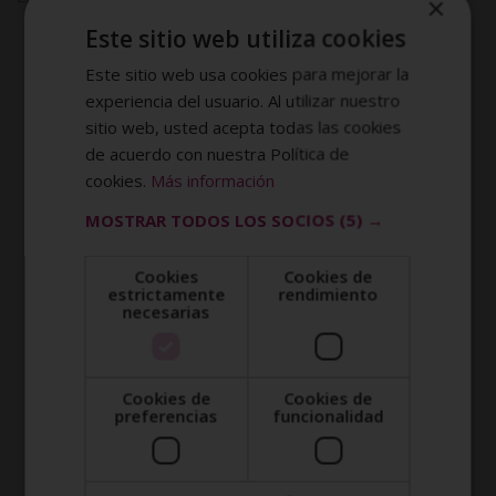
×
price
price
Este sitio web utiliza cookies
was:
is:
2.976,00$.
744,00$.
Este sitio web usa cookies para mejorar la
experiencia del usuario. Al utilizar nuestro
SOLICITA MÁS INFORMACIÓN
sitio web, usted acepta todas las cookies
de acuerdo con nuestra Política de
Nombre (*)
cookies.
Más información
MOSTRAR TODOS LOS SOCIOS
(5) →
Apellidos (*)
Cookies
Cookies de
estrictamente
rendimiento
necesarias
Prefijo teléfono país (*)
Celular (*)
Cookies de
Cookies de
preferencias
funcionalidad
Tu email (*)