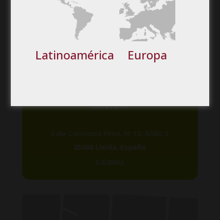
Latinoamérica
Europa
OFICINA CENTRAL
LLEIDA
Calle Comtessa Elvira, Nº 13, Altillo 2
25008 Lleida, España
Ir al mapa