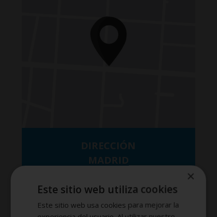
DIRECCIÓN
MADRID
×
Este sitio web utiliza cookies
Calle José Abascal, Nº 41
28003 Madrid, España
Este sitio web usa cookies para mejorar la
experiencia del usuario. Al utilizar nuestro
Ir al mapa