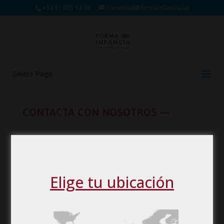
+34 91 005 92 36
comercial@formainfancia.lat
Select Page
CONTACTA CON NOSOTROS —
Elige tu ubicación