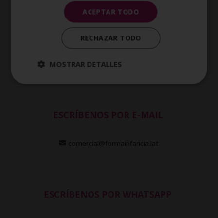
ACEPTAR TODO
Via Antonio Salandra, Nº 18
RECHAZAR TODO
00187 Roma, Italia
Ir al mapa
MOSTRAR DETALLES
ESCRÍBENOS POR E-MAIL
comercial@formainfancia.lat
ESCRÍBENOS POR WHATSAPP