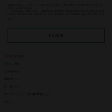
ESNECA FIC GROUP, S.L. , CIF: B25776428, Domicilio: C/ Comtessa Elvira 13 -
Altillo, 25008 Lleida.
Finalidad del Tratamiento: Tratamos la información que nos facilita con el fin de
enviarle correos electrónicos de tipo comercial relacionado con los productos
ofrecidos y otros tipo de productos que fueran de su interés.
SÍ
NO
Legitimación del tratamiento: Consentimiento del interesado.
Derechos: Puede ejercitar sus derechos identificándose suficientemente,
dirigiéndose a la dirección info@grupoesneca.com.
Para más información consulte nuestra Política de Privacidad.
Desea recibir información comercial (vía telefónica y/o email):
A
l
Categorías
t
e
Educación
r
Embarazo
n
Monitor
a
t
Nutrición
i
Psicología y Psicopedagogía
v
Salud
e
: