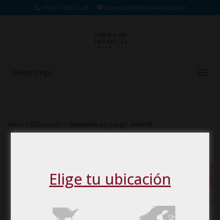
+34 91 005 92 36
comercial@formainfancia.lat
Select Page
Inicio
/
Educación
/ Maestría en Juego Infantil
Elige tu ubicación