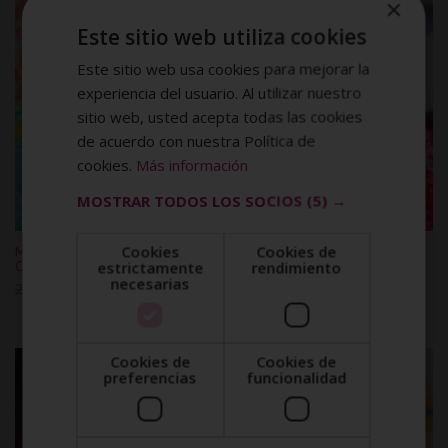
×
Este sitio web utiliza cookies
Este sitio web usa cookies para mejorar la
experiencia del usuario. Al utilizar nuestro
sitio web, usted acepta todas las cookies
de acuerdo con nuestra Política de
cookies.
Más información
MOSTRAR TODOS LOS SOCIOS
(5) →
Cookies
Cookies de
Maestría en Plástica y Artística en la Escuela Infantil + Maestría en
Coaching e Inteligencia Emocional Infantil y Juvenil
estrictamente
rendimiento
necesarias
Original
Current
2.976,00
$
744,00
$
price
price
was:
is:
2.976,00$.
744,00$.
Cookies de
Cookies de
preferencias
funcionalidad