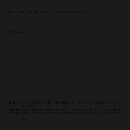
Indícanos en qué curso estás interesado/a (*)
Mensaje
ESNECA FIC GROUP, S.L. , CIF: B25776428, Domicilio: C/ Comtessa Elvira 13 -
Altillo, 25008 Lleida.
Finalidad del Tratamiento: Tratamos la información que nos facilita con el fin de
enviarle correos electrónicos de tipo comercial relacionado con los productos
ofrecidos y otros tipo de productos que fueran de su interés.
SÍ
NO
Legitimación del tratamiento: Consentimiento del interesado.
Derechos: Puede ejercitar sus derechos identificándose suficientemente,
dirigiéndose a la dirección info@grupoesneca.com.