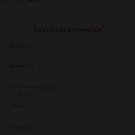
price
price
was:
is:
2.976,00$.
744,00$.
SOLICITA MÁS INFORMACIÓN
Nombre (*)
Apellidos (*)
Prefijo teléfono país (*)
Celular (*)
Tu email (*)