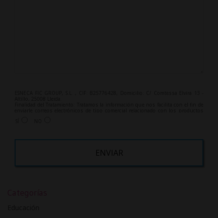
ESNECA FIC GROUP, S.L. , CIF: B25776428, Domicilio: C/ Comtessa Elvira 13 -
Altillo, 25008 Lleida.
Finalidad del Tratamiento: Tratamos la información que nos facilita con el fin de
enviarle correos electrónicos de tipo comercial relacionado con los productos
ofrecidos y otros tipo de productos que fueran de su interés.
SÍ
NO
Legitimación del tratamiento: Consentimiento del interesado.
Derechos: Puede ejercitar sus derechos identificándose suficientemente,
dirigiéndose a la dirección info@grupoesneca.com.
Para más información consulte nuestra Política de Privacidad.
Desea recibir información comercial (vía telefónica y/o email):
A
l
Categorías
t
e
Educación
r