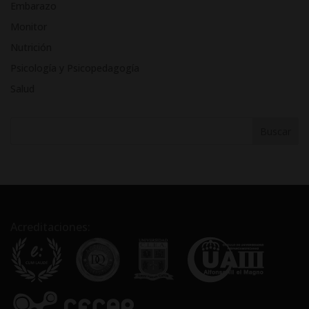
Embarazo
n
Monitor
a
t
Nutrición
i
Psicología y Psicopedagogía
v
Salud
e
:
Acreditaciones: