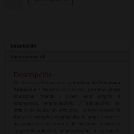
2.976,00$.
744,00$.
en
l
Monitor
t
de
e
Educación
r
Ambiental
n
+
a
Maestría
t
Descripción
en
i
Valoraciones (0)
Coaching
v
y
e
en
Descripción
:
Inteligencia
La Maestría Internacional en
Monitor de Educación
Emocional
Ambiental
+ Maestría en Coaching y en Inteligencia
y
Emocional Infantil y Juvenil está dirigido a
en
empresarios, emprendedores y trabajadores del
Inteligencia
ámbito de educación ambiental. Permite conocer la
Infantil
figura de animador, dinamizador de grupo y monitor
y
de tiempo libre. Así como la del educador ambiental y
Juvenil
la gestión ambiental, la problemática y las buenas
cantidad