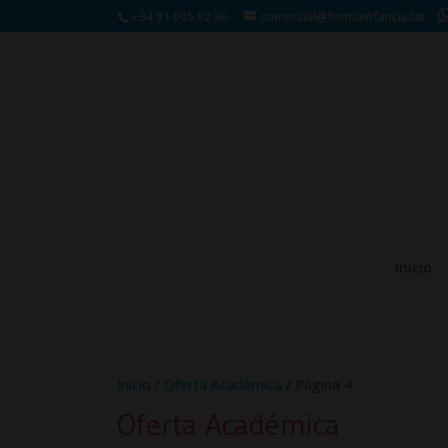
+34 91 005 92 36
comercial@formainfancia.lat
Inicio
Inicio
/
Oferta Académica
/ Página 4
Oferta Académica