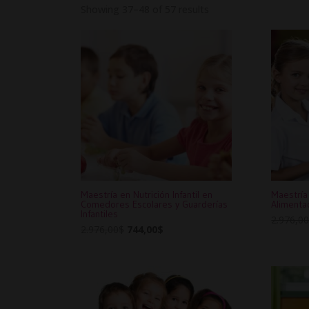
Showing 37–48 of 57 results
Maestría en Nutrición Infantil en
Maestría 
Comedores Escolares y Guarderías
Alimentac
Infantiles
2.976,0
Original
Current
2.976,00
$
744,00
$
price
price
was:
is:
2.976,00$.
744,00$.