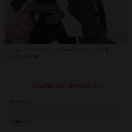
Maestría en Prevención e Intervención del Maltrato Infantil
Original
Current
2.976,00
$
744,00
$
price
price
was:
is:
2.976,00$.
744,00$.
SOLICITA MÁS INFORMACIÓN
Nombre (*)
Apellidos (*)