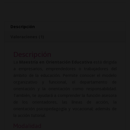
cantidad
r
n
a
t
Descripción
i
Valoraciones (1)
v
e
Descripción
:
La
Maestría en Orientación Educativa
está dirigida
a empresarios, emprendedores o trabajadores del
ámbito de la educación. Permite conocer el modelo
organizativo y funcional, el departamento de
orientación y la orientación como responsabilidad.
También, te ayudará a comprender la función asesora
de los orientadores, las líneas de acción, la
orientación psicopedagogía y vocacional; además de
la acción tutorial.
Modalidad