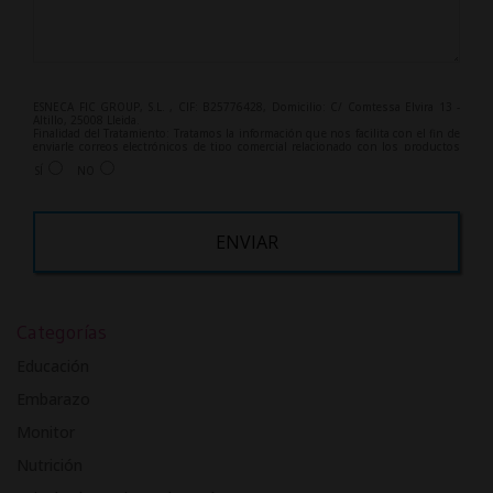
ESNECA FIC GROUP, S.L. , CIF: B25776428, Domicilio: C/ Comtessa Elvira 13 -
Altillo, 25008 Lleida.
Finalidad del Tratamiento: Tratamos la información que nos facilita con el fin de
enviarle correos electrónicos de tipo comercial relacionado con los productos
ofrecidos y otros tipo de productos que fueran de su interés.
SÍ
NO
Legitimación del tratamiento: Consentimiento del interesado.
Derechos: Puede ejercitar sus derechos identificándose suficientemente,
dirigiéndose a la dirección info@grupoesneca.com.
Para más información consulte nuestra Política de Privacidad.
Desea recibir información comercial (vía telefónica y/o email):
A
l
Categorías
t
e
Educación
r
Embarazo
n
Monitor
a
t
Nutrición
i