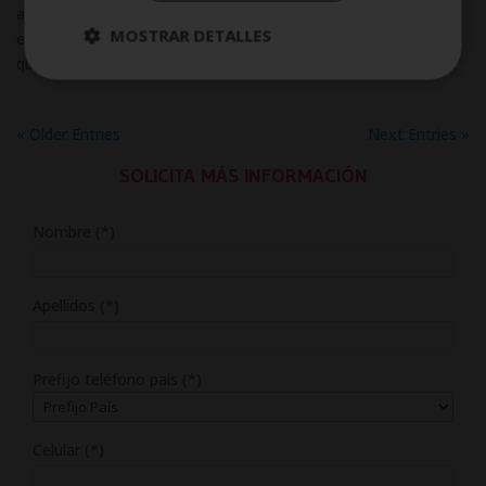
algo sobre el auge que están viviendo las prácticas de
MOSTRAR DETALLES
estimulación sensorial. Sin embargo, también es muy posible
que tengas decenas de dudas sobre qué...
« Older Entries
Next Entries »
SOLICITA MÁS INFORMACIÓN
Nombre (*)
Apellidos (*)
Prefijo teléfono país (*)
Celular (*)