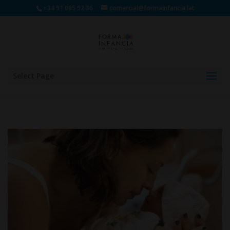
+34 91 005 92 36
comercial@formainfancia.lat
Select Page