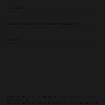
Tu email (*)
Indícanos en qué curso estás interesado/a (*)
Mensaje
ESNECA FIC GROUP, S.L. , CIF: B25776428, Domicilio: C/ Comtessa Elvira 13 -
Altillo, 25008 Lleida.
Finalidad del Tratamiento: Tratamos la información que nos facilita con el fin de