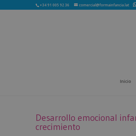
+34 91 005 92 36
comercial@formainfancia.lat
Inicio
Desarrollo emocional infan
crecimiento