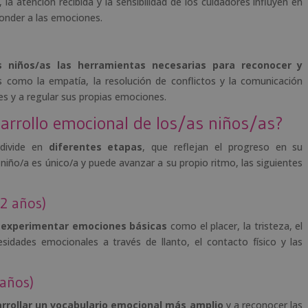
 la atención recibida y la sensibilidad de los cuidadores influyen en
ponder a las emociones.
s niños/as las herramientas necesarias para reconocer y
es como la empatía, la resolución de conflictos y la comunicación
les y a regular sus propias emociones.
sarrollo emocional de los/as niños/as?
 divide en
diferentes etapas
, que reflejan el progreso en su
iño/a es único/a y puede avanzar a su propio ritmo, las siguientes
 2 años)
experimentar emociones básicas
como el placer, la tristeza, el
idades emocionales a través de llanto, el contacto físico y las
 años)
rrollar un vocabulario emocional más amplio
y a reconocer las