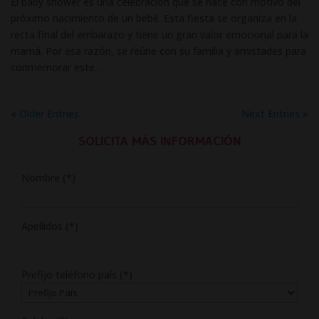
El baby shower es una celebración que se hace con motivo del
próximo nacimiento de un bebé. Esta fiesta se organiza en la
recta final del embarazo y tiene un gran valor emocional para la
mamá. Por esa razón, se reúne con su familia y amistades para
conmemorar este...
« Older Entries
Next Entries »
SOLICITA MÁS INFORMACIÓN
Nombre (*)
Apellidos (*)
Prefijo teléfono país (*)