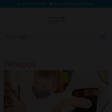
+34 91 005 92 36
comercial@formainfancia.lat
Select Page
Pedagogía