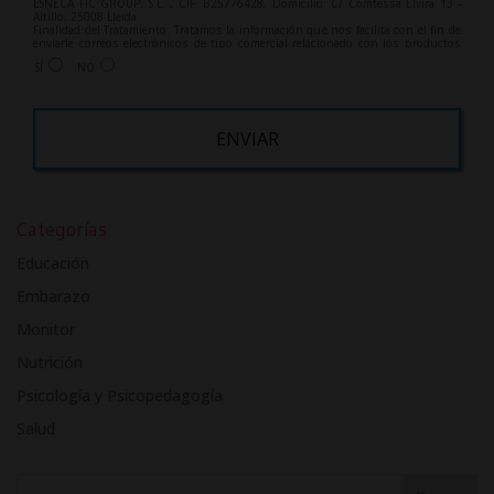
ESNECA FIC GROUP, S.L. , CIF: B25776428, Domicilio: C/ Comtessa Elvira 13 -
Altillo, 25008 Lleida.
Finalidad del Tratamiento: Tratamos la información que nos facilita con el fin de
enviarle correos electrónicos de tipo comercial relacionado con los productos
ofrecidos y otros tipo de productos que fueran de su interés.
SÍ
NO
Legitimación del tratamiento: Consentimiento del interesado.
Derechos: Puede ejercitar sus derechos identificándose suficientemente,
dirigiéndose a la dirección info@grupoesneca.com.
Para más información consulte nuestra Política de Privacidad.
Desea recibir información comercial (vía telefónica y/o email):
A
l
Categorías
t
e
Educación
r
Embarazo
n
Monitor
a
t
Nutrición
i
Psicología y Psicopedagogía
v
Salud
e
: