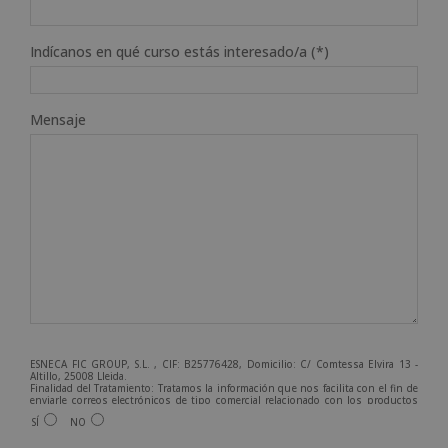
Indícanos en qué curso estás interesado/a (*)
Mensaje
ESNECA FIC GROUP, S.L. , CIF: B25776428, Domicilio: C/ Comtessa Elvira 13 -
Altillo, 25008 Lleida.
Finalidad del Tratamiento: Tratamos la información que nos facilita con el fin de
enviarle correos electrónicos de tipo comercial relacionado con los productos
ofrecidos y otros tipo de productos que fueran de su interés.
SÍ
NO
Legitimación del tratamiento: Consentimiento del interesado.
Derechos: Puede ejercitar sus derechos identificándose suficientemente,