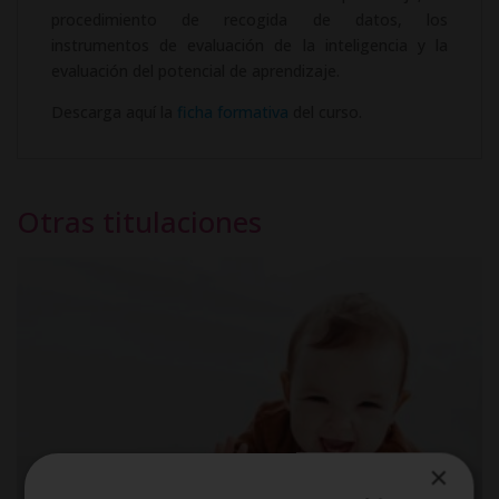
procedimiento de recogida de datos, los
instrumentos de evaluación de la inteligencia y la
evaluación del potencial de aprendizaje.
Descarga aquí la
ficha formativa
del curso.
Otras titulaciones
×