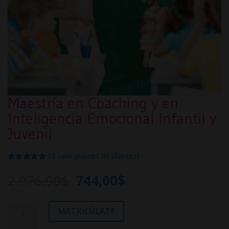
Maestría en Coaching y en
Inteligencia Emocional Infantil y
Juvenil
(
2
valoraciones de clientes)
Valorado
2
5.00
sobre
Original
Current
2.976,00
$
744,00
$
5 basado
price
price
en
puntuacione
was:
is:
s de
Maestría
A
MATRICÚLATE
2.976,00$.
744,00$.
clientes
en
l