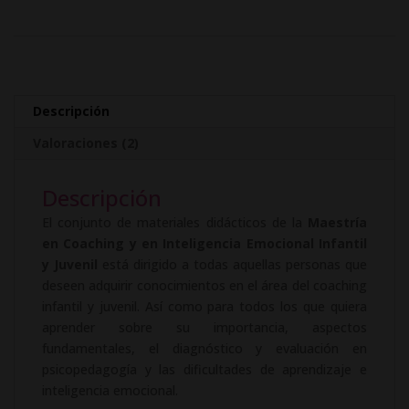
Coaching
t
y
e
en
r
Inteligencia
n
Emocional
a
Infantil
t
Descripción
y
i
Valoraciones (2)
Juvenil
v
cantidad
e
Descripción
:
El conjunto de materiales didácticos de la
Maestría
en Coaching y en Inteligencia Emocional Infantil
y Juvenil
está dirigido a todas aquellas personas que
deseen adquirir conocimientos en el área del coaching
infantil y juvenil. Así como para todos los que quiera
aprender sobre su importancia, aspectos
fundamentales, el diagnóstico y evaluación en
psicopedagogía y las dificultades de aprendizaje e
inteligencia emocional.