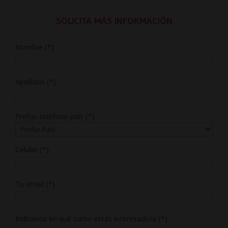
2.976,00$.
744,00$.
SOLICITA MÁS INFORMACIÓN
Nombre (*)
Apellidos (*)
Prefijo teléfono país (*)
Celular (*)
Tu email (*)
Indícanos en qué curso estás interesado/a (*)