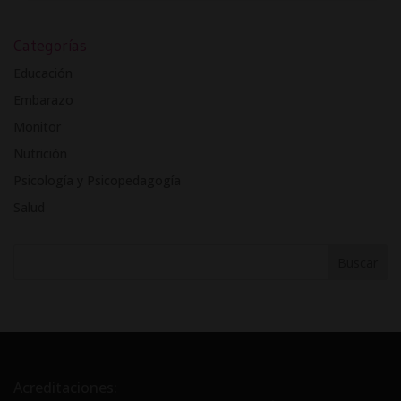
A
l
Categorías
t
e
Educación
r
Embarazo
n
Monitor
a
t
Nutrición
i
Psicología y Psicopedagogía
v
Salud
e
:
Acreditaciones: