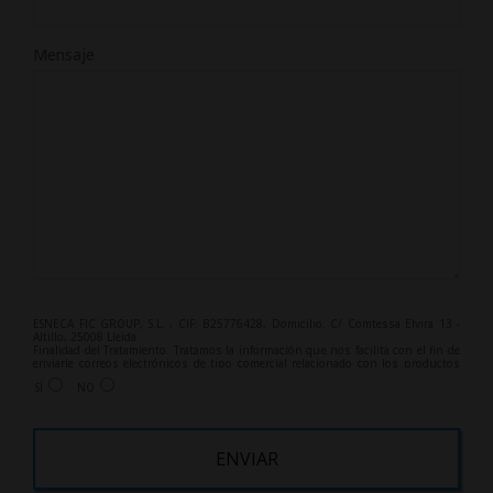
Mensaje
ESNECA FIC GROUP, S.L. , CIF: B25776428, Domicilio: C/ Comtessa Elvira 13 -
Altillo, 25008 Lleida.
Finalidad del Tratamiento: Tratamos la información que nos facilita con el fin de
enviarle correos electrónicos de tipo comercial relacionado con los productos
ofrecidos y otros tipo de productos que fueran de su interés.
SÍ
NO
Legitimación del tratamiento: Consentimiento del interesado.
Derechos: Puede ejercitar sus derechos identificándose suficientemente,
dirigiéndose a la dirección info@grupoesneca.com.
Para más información consulte nuestra Política de Privacidad.
Desea recibir información comercial (vía telefónica y/o email):