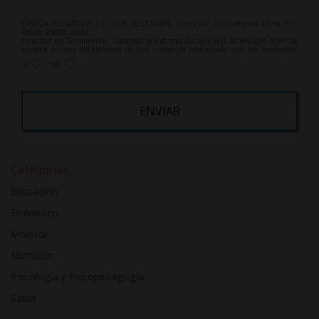
ESNECA FIC GROUP, S.L. , CIF: B25776428, Domicilio: C/ Comtessa Elvira 13 -
Altillo, 25008 Lleida.
Finalidad del Tratamiento: Tratamos la información que nos facilita con el fin de
enviarle correos electrónicos de tipo comercial relacionado con los productos
ofrecidos y otros tipo de productos que fueran de su interés.
SÍ
NO
Legitimación del tratamiento: Consentimiento del interesado.
Derechos: Puede ejercitar sus derechos identificándose suficientemente,
dirigiéndose a la dirección info@grupoesneca.com.
Para más información consulte nuestra Política de Privacidad.
Desea recibir información comercial (vía telefónica y/o email):
A
l
Categorías
t
e
Educación
r
Embarazo
n
Monitor
a
t
Nutrición
i
Psicología y Psicopedagogía
v
Salud
e