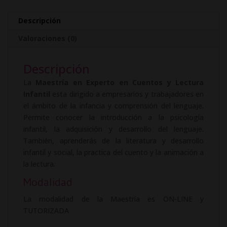
Lectura
a
Infantil
t
Descripción
cantidad
i
Valoraciones (0)
v
e
Descripción
:
La
Maestría en Experto en Cuentos y Lectura
Infantil
esta dirigido a empresarios y trabajadores en
el ámbito de la infancia y comprensión del lenguaje.
Permite conocer la introducción a la psicología
infantil, la adquisición y desarrollo del lenguaje.
También, aprenderás de la literatura y desarrollo
infantil y social, la practica del cuento y la animación a
la lectura.
Modalidad
La modalidad de la Maestría es ON-LINE y
TUTORIZADA