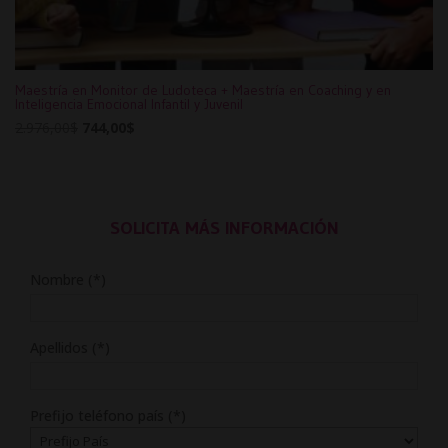
Maestría en Monitor de Ludoteca + Maestría en Coaching y en
Inteligencia Emocional Infantil y Juvenil
Original
Current
2.976,00
$
744,00
$
price
price
was:
is:
2.976,00$.
744,00$.
SOLICITA MÁS INFORMACIÓN
Nombre (*)
Apellidos (*)
Prefijo teléfono país (*)