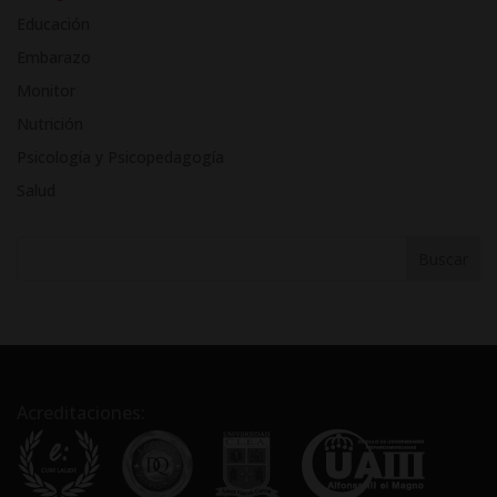
e
Educación
r
Embarazo
n
Monitor
a
t
Nutrición
i
Psicología y Psicopedagogía
v
Salud
e
:
Acreditaciones: