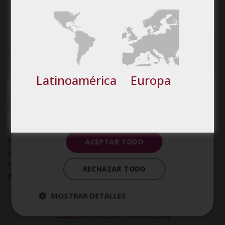
Cookies de
Cookies de
preferencias
funcionalidad
Latinoamérica
Europa
Cookies no clasificadas
Formainfancia recibe su segundo Cum Laude de Emagister
Jun 15, 2017
|
SELLO CUM LAUDE
Formainfancia European School ha sido galardonada con
el Sello Cum Laude de Emagister 2017, por segundo año
ACEPTAR TODO
consecutivo, distinguiendo especialmente la calidad de los
cursos impartidos a través de la valoración favorable de los
RECHAZAR TODO
alumnos. La entrega del Sello Cum...
MOSTRAR DETALLES
SOLICITA MÁS INFORMACIÓN