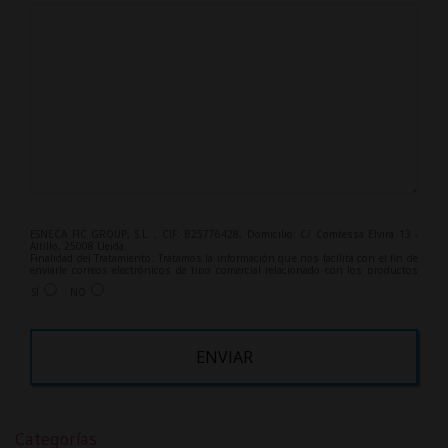
ESNECA FIC GROUP, S.L. , CIF: B25776428, Domicilio: C/ Comtessa Elvira 13 -
Altillo, 25008 Lleida.
Finalidad del Tratamiento: Tratamos la información que nos facilita con el fin de
enviarle correos electrónicos de tipo comercial relacionado con los productos
ofrecidos y otros tipo de productos que fueran de su interés.
SÍ
NO
Legitimación del tratamiento: Consentimiento del interesado.
Derechos: Puede ejercitar sus derechos identificándose suficientemente,
dirigiéndose a la dirección info@grupoesneca.com.
Para más información consulte nuestra Política de Privacidad.
Desea recibir información comercial (vía telefónica y/o email):
A
l
Categorías
t