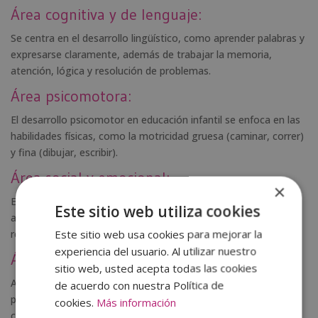
Área cognitiva y de lenguaje:
Se centra en el desarrollo lingüístico, como aprender palabras y
expresarse claramente, además de trabajar la memoria,
atención, lógica y resolución de problemas.
Área psicomotora:
El desarrollo psicomotor en educación infantil se enfoca en las
habilidades físicas, como la motricidad gruesa (caminar, correr)
y fina (dibujar, escribir).
Área social y emocional:
×
El desarrollo social y emocional es esencial en los primeros
Este sitio web utiliza cookies
años. Los niños aprenden a interactuar, desarrollar empatía,
Este sitio web usa cookies para mejorar la
respeto y cooperación, y gestionar emociones.
experiencia del usuario. Al utilizar nuestro
Área creativa y artística:
sitio web, usted acepta todas las cookies
Actividades como el dibujo, la pintura, la música y la danza
de acuerdo con nuestra Política de
permiten a los niños expresarse libremente y desarrollar su
cookies.
Más información
creatividad.