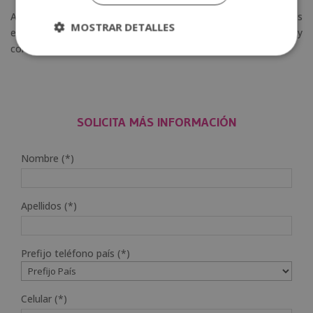
Al comprender y aplicar estas áreas de manera adecuada, los
MOSTRAR DETALLES
educadores pueden ofrecer una educación equilibrada y
completa que favorezca el desarrollo pleno de cada niño.
SOLICITA MÁS INFORMACIÓN
Nombre (*)
Apellidos (*)
Prefijo teléfono país (*)
Celular (*)