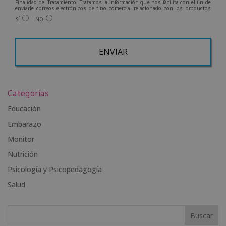
Finalidad del Tratamiento: Tratamos la información que nos facilita con el fin de
enviarle correos electrónicos de tipo comercial relacionado con los productos
ofrecidos y otros tipo de productos que fueran de su interés.
SÍ
NO
Legitimación del tratamiento: Consentimiento del interesado.
Derechos: Puede ejercitar sus derechos identificándose suficientemente,
dirigiéndose a la dirección info@grupoesneca.com.
Para más información consulte nuestra Política de Privacidad.
Desea recibir información comercial (vía telefónica y/o email):
A
l
Categorías
t
e
Educación
r
Embarazo
n
Monitor
a
t
Nutrición
i
Psicología y Psicopedagogía
v
Salud
e
: