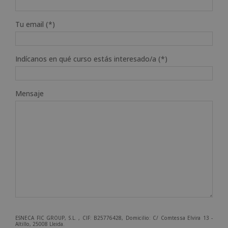
Tu email (*)
Indícanos en qué curso estás interesado/a (*)
Mensaje
ESNECA FIC GROUP, S.L. , CIF: B25776428, Domicilio: C/ Comtessa Elvira 13 -
Altillo, 25008 Lleida.