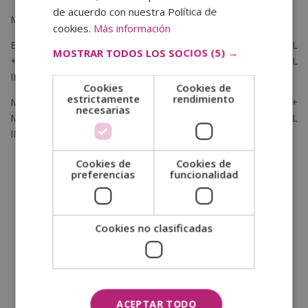
de acuerdo con nuestra Política de
MASTER EN PEDAGOGIA MONTESSORI
cookies.
Más información
EXPERTO EN CRIANZA Y DESARROLLO EMOCIONAL INFANTIL
MOSTRAR TODOS LOS SOCIOS
(5) →
+ MASTER EN COACHING Y EN INTELIGENCIA EMOCIONAL
INFANTIL Y JUVENIL
Cookies
Cookies de
estrictamente
rendimiento
MASTER EN PEDAGOGÍA Y PSICOPEDAGOGÍA CLÍNICA +
necesarias
MASTER EN COACHING Y EN INTELIGENCIA EMOCIONAL
INFANTIL Y JUVENIL
Cookies de
Cookies de
preferencias
funcionalidad
SOLICITA MÁS INFORMACIÓN
Cookies no clasificadas
Nombre (*)
Apellidos (*)
ACEPTAR TODO