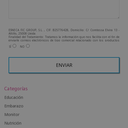
ESNECA FIC GROUP, S.L. , CIF: B25776428, Domicilio: C/ Comtessa Elvira 13 -
Altillo, 25008 Lleida.
Finalidad del Tratamiento: Tratamos la información que nos facilita con el fin de
enviarle correos electrónicos de tipo comercial relacionado con los productos
ofrecidos y otros tipo de productos que fueran de su interés.
SÍ
NO
Legitimación del tratamiento: Consentimiento del interesado.
Derechos: Puede ejercitar sus derechos identificándose suficientemente,
dirigiéndose a la dirección info@grupoesneca.com.
Para más información consulte nuestra Política de Privacidad.
Desea recibir información comercial (vía telefónica y/o email):
A
l
Categorías
t
e
Educación
r
Embarazo
n
Monitor
a
t
Nutrición