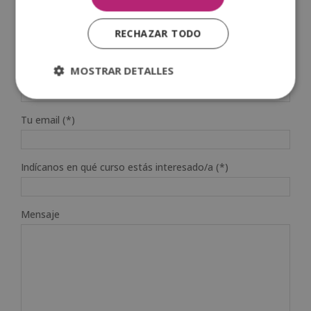
Prefijo teléfono país (*)
RECHAZAR TODO
MOSTRAR DETALLES
Celular (*)
Tu email (*)
Indícanos en qué curso estás interesado/a (*)
Mensaje