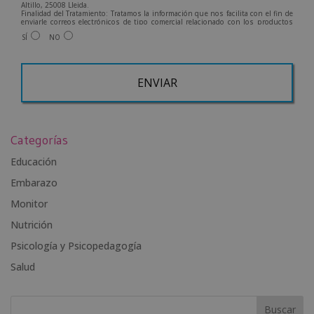
Altillo, 25008 Lleida.
Finalidad del Tratamiento: Tratamos la información que nos facilita con el fin de
enviarle correos electrónicos de tipo comercial relacionado con los productos
ofrecidos y otros tipo de productos que fueran de su interés.
SÍ
NO
Legitimación del tratamiento: Consentimiento del interesado.
Derechos: Puede ejercitar sus derechos identificándose suficientemente,
dirigiéndose a la dirección info@grupoesneca.com.
Para más información consulte nuestra Política de Privacidad.
Desea recibir información comercial (vía telefónica y/o email):
A
l
Categorías
t
e
Educación
r
Embarazo
n
Monitor
a
t
Nutrición
i
Psicología y Psicopedagogía
v
Salud
e
: