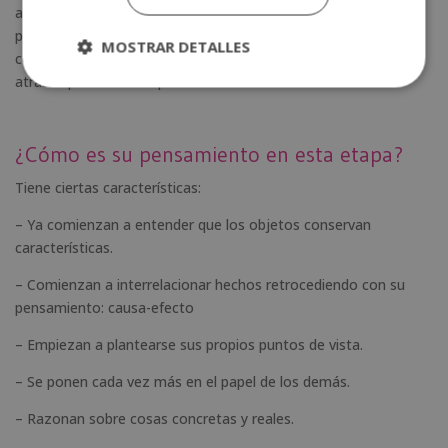
actividades se enfocan a
adquirir nociones
y a que su
pensamiento sea cada vez más lógico y crítico. Porque ya
MOSTRAR DETALLES
comienza en sí mismo el razonamiento, los niños van dejando
atrás el pensamiento puramente intuitivo.
¿Cómo es su pensamiento en esta etapa?
Tiene ciertas características:
– Ya comienzan a entender que los objetos conservan
características.
– Comienzan a interrelacionar hechos retrocediendo con su
pensamiento: causa-efecto
– Empiezan a plantearse sus propios puntos de vista.
– Se ponen cada vez más en el papel de los demás.
– Razonan sobre cosas concretas y reales.