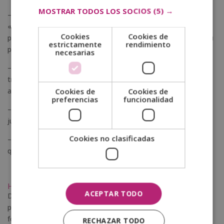
MOSTRAR TODOS LOS SOCIOS
(5) →
– Trabajo de la psicomotricidad fina, lo que les ayudará en el
«trazo» cuando comiencen su etapa escolar primaria. Este
Cookies
Cookies de
punto se potencia con juegos que potencien su atención en su
estrictamente
rendimiento
propio cuerpo.
necesarias
– La
psicología del conocimiento
se puede estimular a
través de su memoria auditiva. Intentad aplicar juegos o
actividades pedagógicas con sonidos y música.
Cookies de
Cookies de
preferencias
funcionalidad
– También es importante potenciar su
memoria visual
con
juegos como «adivinar objetos» o «quién es quien».
Cookies no clasificadas
– Las
habilidades de aprendizaje
se refuerzan con juegos
que impulsan el
pensamiento y el razonamiento lógico
.
Habilidades cognitivas en la educación primaria
ACEPTAR TODO
De los 6 a loes 12 años, es decir, en la etapa de la educación
primaria, las competencias cognitivas se potencian de otras
formas en base a sus cambios físicos y psicológicos. Las
RECHAZAR TODO