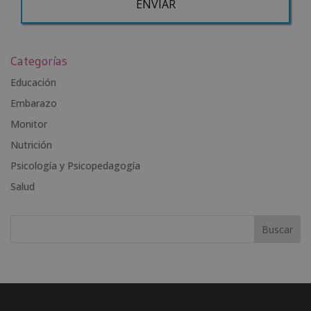
A
l
Categorías
t
e
Educación
r
Embarazo
n
Monitor
a
t
Nutrición
i
Psicología y Psicopedagogía
v
Salud
e
: