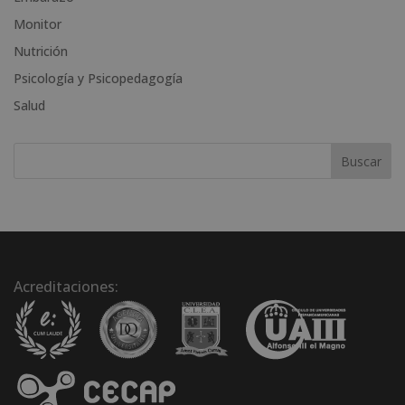
n
Monitor
a
t
Nutrición
i
Psicología y Psicopedagogía
v
Salud
e
:
Acreditaciones: