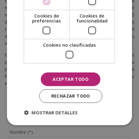
Es importante resaltar el plano físico desde el punto de vista
motor. El movimiento implica también una experiencia en el
menor, ya que comienza a entender su propio cuerpo. El
Cookies de
Cookies de
preferencias
funcionalidad
desarrollo motriz logrará que pueda explotar al máximo sus
capacidades. Así, si el niño encuentra una motivación en el
dibujo, estará más entusiasmado al verse superar ciertas
metas pictóricas que se proponga.
Cookies no clasificadas
El aumento de la autoestima es uno de los objetivos principales
para fomentar la creatividad. Cuando consigues que tu
pequeño se sienta seguro con lo que hace, se motivará para
llegar más lejos. Cada vez querrá superarse a sí mismo, siendo
ACEPTAR TODO
esta la clave del éxito personal en todas las etapas de la vida.
RECHAZAR TODO
MOSTRAR DETALLES
SOLICITA MÁS INFORMACIÓN
Nombre (*)