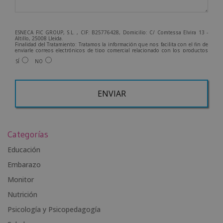
ESNECA FIC GROUP, S.L. , CIF: B25776428, Domicilio: C/ Comtessa Elvira 13 -
Altillo, 25008 Lleida.
Finalidad del Tratamiento: Tratamos la información que nos facilita con el fin de
enviarle correos electrónicos de tipo comercial relacionado con los productos
ofrecidos y otros tipo de productos que fueran de su interés.
SÍ
NO
Legitimación del tratamiento: Consentimiento del interesado.
Derechos: Puede ejercitar sus derechos identificándose suficientemente,
dirigiéndose a la dirección info@grupoesneca.com.
Para más información consulte nuestra Política de Privacidad.
Desea recibir información comercial (vía telefónica y/o email):
A
l
Categorías
t
e
Educación
r
Embarazo
n
Monitor
a
t
Nutrición
i
Psicología y Psicopedagogía
v