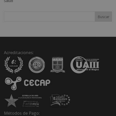
Salud
e
:
Acreditaciones:
Métodos de Pago: