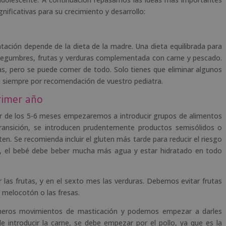
nificativas para su crecimiento y desarrollo:
tación depende de la dieta de la madre. Una dieta equilibrada para
legumbres, frutas y verduras complementada con carne y pescado.
as, pero se puede comer de todo. Solo tienes que eliminar algunos
os, siempre por recomendación de vuestro pediatra.
rimer año
tir de los 5-6 meses empezaremos a introducir grupos de alimentos
transición, se introducen prudentemente productos semisólidos o
n. Se recomienda incluir el gluten más tarde para reducir el riesgo
les, el bebé debe beber mucha más agua y estar hidratado en todo
r las frutas, y en el sexto mes las verduras. Debemos evitar frutas
 melocotón o las fresas.
imeros movimientos de masticación y podemos empezar a darles
 introducir la carne, se debe empezar por el pollo, ya que es la