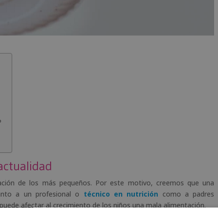
o
 actualidad
ación de los más pequeños. Por este motivo, creemos que una
tanto a un profesional o
técnico en nutrición
como a padres
ede afectar al crecimiento de los niños una mala alimentación.