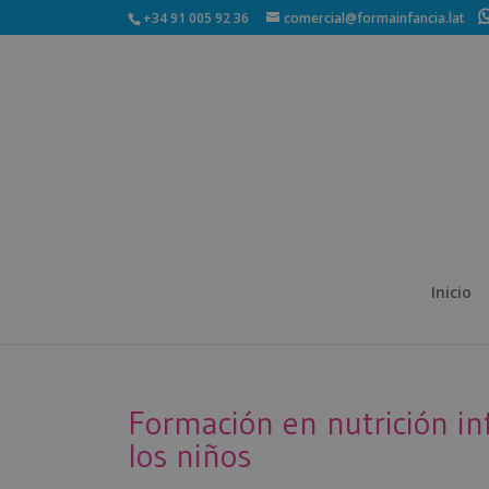
+34 91 005 92 36
comercial@formainfancia.lat
Inicio
Formación en nutrición in
los niños