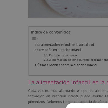
Índice de contenidos
La alimentación infantil en la actualidad
Formación en nutrición infantil
Período de lactancia
Alimentación del niño durante el primer añ
Últimas noticias sobre la nutrición infantil
La alimentación infantil en la
Cada vez es más alarmante el tipo de aliment
formación en nutrición infantil puede ayudar 
primerizos. Debemos tomar consciencia de cómo pu