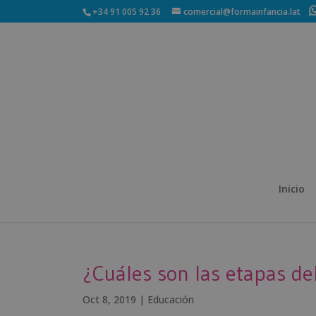
+34 91 005 92 36
comercial@formainfancia.lat
Inicio
¿Cuáles son las etapas del
Oct 8, 2019
|
Educación