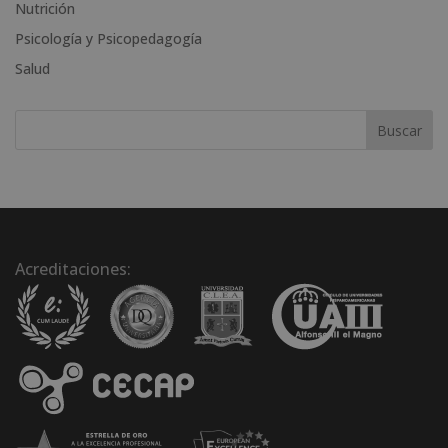
t
Nutrición
i
Psicología y Psicopedagogía
v
Salud
e
:
Acreditaciones: