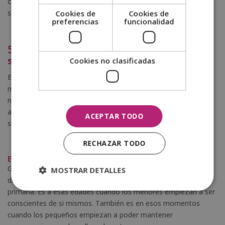
crecimiento personal del pequeño, la situación problemática
será menos influenciable en su vida.
Cookies de
Cookies de
preferencias
funcionalidad
5.- Derivación de un profesional de la
salud o pediatra
Cookies no clasificadas
Es probable que un profesional de la salud mental derive al
menor para que realice algunas sesiones de coaching para
niños. En algunas ocasiones, el coaching infantil se puede
aplicar como terapia para que evolucionen favorablemente en
ACEPTAR TODO
sus situaciones personales.
RECHAZAR TODO
El papel del coach: ser empático
Generalmente, los niños pueden empezar a acudir a sesiones
MOSTRAR DETALLES
de coaching para niños a la entrada a la etapa de educación
primaria. Es a esas edades cuando los menores empiezan a ser
conscientes de si mismos. También es en esos momentos
cuando los pequeños empiezan a poder mantener