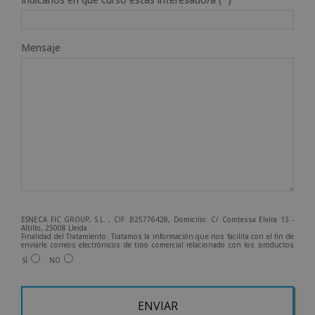
Mensaje
ESNECA FIC GROUP, S.L. , CIF: B25776428, Domicilio: C/ Comtessa Elvira 13 -
Altillo, 25008 Lleida.
Finalidad del Tratamiento: Tratamos la información que nos facilita con el fin de
enviarle correos electrónicos de tipo comercial relacionado con los productos
ofrecidos y otros tipo de productos que fueran de su interés.
SÍ
NO
Legitimación del tratamiento: Consentimiento del interesado.
Derechos: Puede ejercitar sus derechos identificándose suficientemente,
dirigiéndose a la dirección info@grupoesneca.com.
Para más información consulte nuestra Política de Privacidad.
Desea recibir información comercial (vía telefónica y/o email):