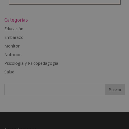
A
l
Categorías
t
e
Educación
r
Embarazo
n
Monitor
a
t
Nutrición
i
Psicología y Psicopedagogía
v
Salud
e
: