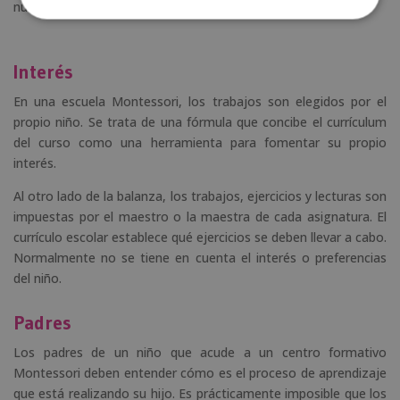
núcleo familiar.
Interés
En una escuela Montessori, los trabajos son elegidos por el
propio niño. Se trata de una fórmula que concibe el currículum
del curso como una herramienta para fomentar su propio
interés.
Al otro lado de la balanza, los trabajos, ejercicios y lecturas son
impuestas por el maestro o la maestra de cada asignatura. El
currículo escolar establece qué ejercicios se deben llevar a cabo.
Normalmente no se tiene en cuenta el interés o preferencias
del niño.
Padres
Los padres de un niño que acude a un centro formativo
Montessori deben entender cómo es el proceso de aprendizaje
que está realizando su hijo. Es prácticamente imposible que los