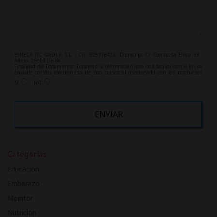
ESNECA FIC GROUP, S.L. , CIF: B25776428, Domicilio: C/ Comtessa Elvira 13 -
Altillo, 25008 Lleida.
Finalidad del Tratamiento: Tratamos la información que nos facilita con el fin de
enviarle correos electrónicos de tipo comercial relacionado con los productos
ofrecidos y otros tipo de productos que fueran de su interés.
SÍ
NO
Legitimación del tratamiento: Consentimiento del interesado.
Derechos: Puede ejercitar sus derechos identificándose suficientemente,
dirigiéndose a la dirección info@grupoesneca.com.
Para más información consulte nuestra Política de Privacidad.
Desea recibir información comercial (vía telefónica y/o email):
A
l
Categorías
t
e
Educación
r
Embarazo
n
Monitor
a
t
Nutrición