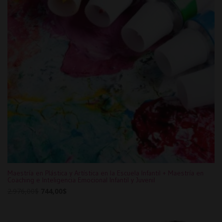
Maestría en Plástica y Artística en la Escuela Infantil + Maestría en
Coaching e Inteligencia Emocional Infantil y Juvenil
Original
Current
2.976,00
$
744,00
$
price
price
was:
is: