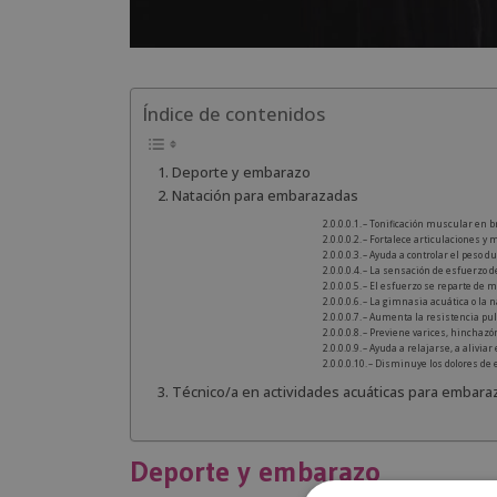
Índice de contenidos
Deporte y embarazo
Natación para embarazadas
– Tonificación muscular en b
– Fortalece articulaciones y m
– Ayuda a controlar el peso 
– La sensación de esfuerzo 
– El esfuerzo se reparte de m
– La gimnasia acuática o la 
– Aumenta la resistencia pul
– Previene varices, hinchaz
– Ayuda a relajarse, a aliviar
– Disminuye los dolores de 
Técnico/a en actividades acuáticas para embara
Deporte y embarazo