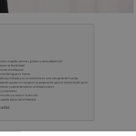
razos, espalda, piernas, glúteos y zona abdominal
ejora la flexibilidad
durante el embarazo
dentro del agua es menor
odo equilibrado y no se concentra en una sola parte del cuerpo
natación ayudan al cuerpo en la preparación para el momento del parto
monar y aporta beneficios cardiovasculares
ón y calambres
 el estrés y a reducir la tensión
espalda típicos del embarazo
zadas