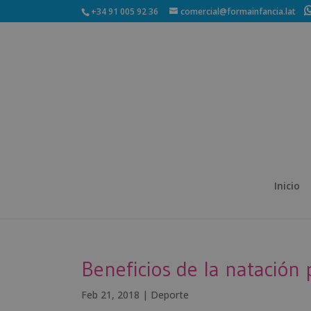
+34 91 005 92 36
comercial@formainfancia.lat
Inicio
Beneficios de la natació
Feb 21, 2018
|
Deporte