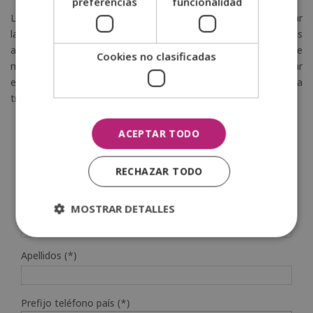
preferencias
funcionalidad
Las
carreras con obstáculos
añaden dificultad para alcanzar
la victoria. Además de la velocidad, es importante tener otras
aptitudes activas como la agilidad mental y la capacidad de
Cookies no clasificadas
movilidad articular. Por ello, es una gran opción para trabajar
estos aspectos, más allá de lo que implique ganar una carrera
tradicional.
ACEPTAR TODO
SOLICITA MÁS INFORMACIÓN
RECHAZAR TODO
Nombre (*)
MOSTRAR DETALLES
Apellidos (*)
Prefijo teléfono país (*)