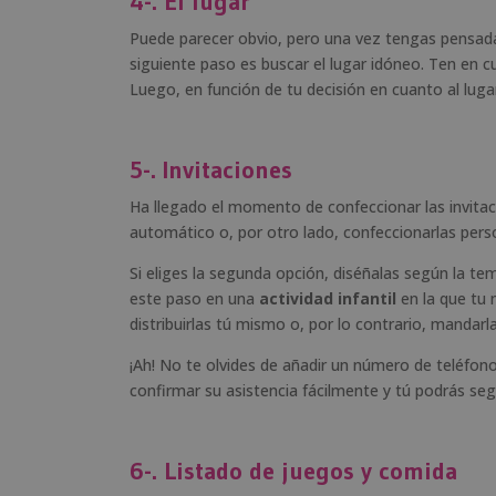
4-. El lugar
Puede parecer obvio, pero una vez tengas pensada l
siguiente paso es buscar el lugar idóneo. Ten en c
Luego, en función de tu decisión en cuanto al lugar
5-. Invitaciones
Ha llegado el momento de confeccionar las invitaci
automático o, por otro lado, confeccionarlas per
Si eliges la segunda opción, diséñalas según la tem
este paso en una
actividad infantil
en la que tu 
distribuirlas tú mismo o, por lo contrario, mandarl
¡Ah! No te olvides de añadir un número de teléfono
confirmar su asistencia fácilmente y tú podrás seg
6-. Listado de juegos y comida