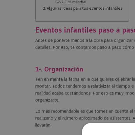
7-. ¡En marcha!
Algunas ideas para tus eventos infantiles
Eventos infantiles paso a pas
Antes de ponerte manos a la obra para organizar c
detalles. Por eso, te contamos paso a paso cómo e
1-. Organización
Ten en mente la fecha en la que quieres celebrar l
montar. Todos tendemos a relativizar el tiempo 
realidad acaba costándonos. Por eso es muy import
organizarte.
Lo más recomendable es que tomes en cuenta el tip
realizarlo y el número aproximado de asistentes. 
llevarán.