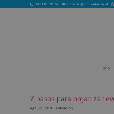
+34 91 005 92 36
comercial@formainfancia.lat
Inicio
7 pasos para organizar ev
Ago 30, 2018
|
Educación