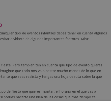
o
ualquier tipo de eventos infantiles debes tener en cuenta algunos
vitar olvidarte de algunos importantes factores. Mira:
a fiesta. Pero también ten en cuenta qué tipo de evento quieres
e imaginar que todo nos va a costar mucho menos de lo que en
ante que seas realista y tengas una hoja de ruta sobre la que
o de fiesta que quieres montar, el horario en el que vas a
Así podrás hacerte una idea de las cosas que más tiempo te